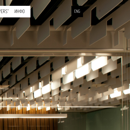
ERS"
ИНФО
ENG